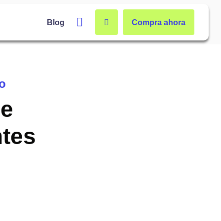
Carrito
Blog
Compra ahora
do
de
ntes