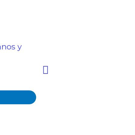
anos y
Pipeline Management: G
Siguiente